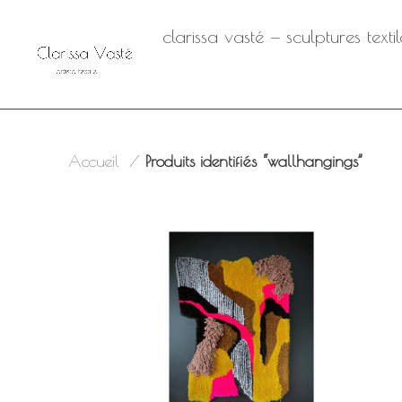
clarissa vasté — sculptures text
Accueil
Produits identifiés “wallhangings”