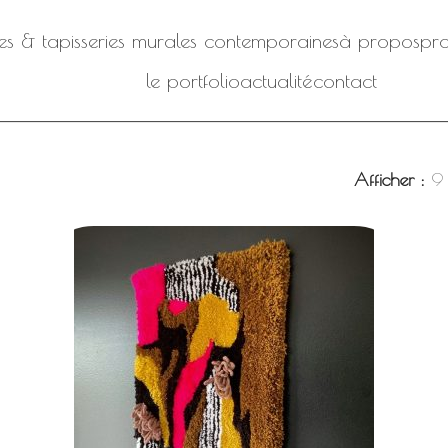
iles & tapisseries murales contemporaines
à propos
pro
le portfolio
actualité
contact
Afficher
9