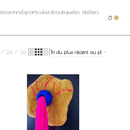
fessionnels
particuliers
boutique
les ateliers
0
24
36