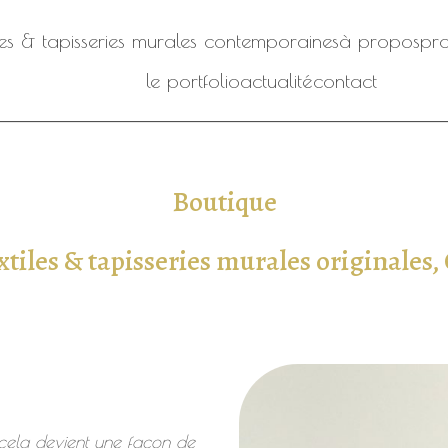
iles & tapisseries murales contemporaines
à propos
pro
le portfolio
actualité
contact
Boutique
xtiles & tapisseries murales originales, 
t cela devient une façon de