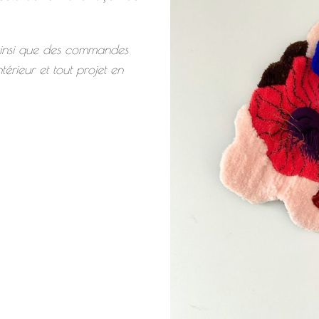
 ainsi que des commandes
térieur et tout projet en