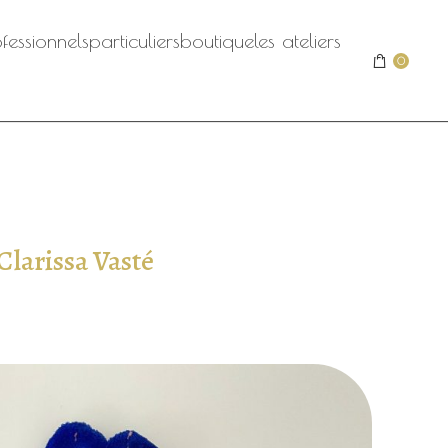
fessionnels
particuliers
boutique
les ateliers
0
Clarissa Vasté