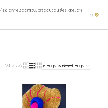
fessionnels
particuliers
boutique
les ateliers
0
24
36