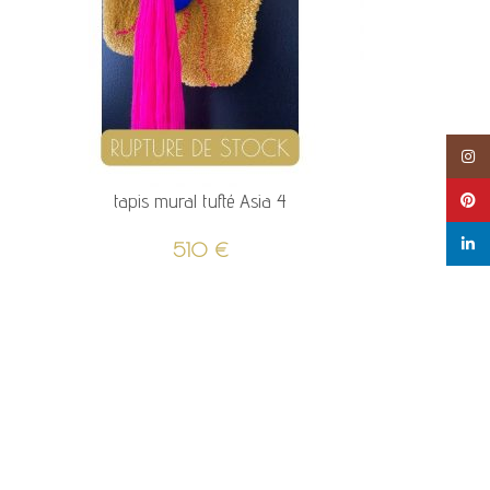
Instag
tapis mural tufté Asia 4
Pintere
linked
510
€