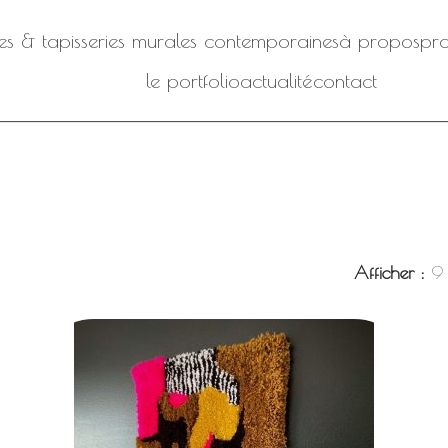
iles & tapisseries murales contemporaines
à propos
pro
le portfolio
actualité
contact
Afficher
9