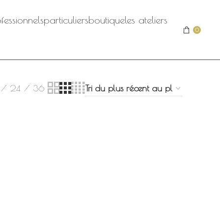
fessionnels
particuliers
boutique
les ateliers
0
24
36