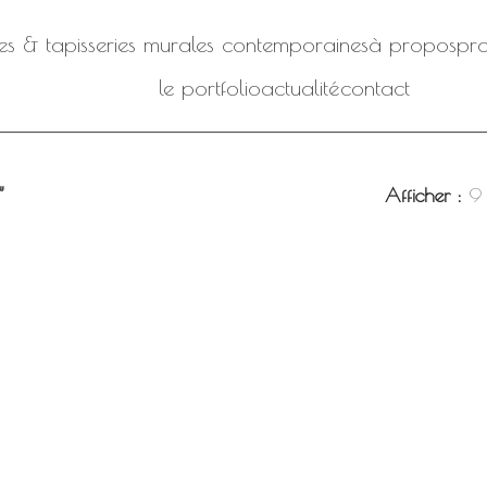
iles & tapisseries murales contemporaines
à propos
pro
le portfolio
actualité
contact
”
Afficher
9