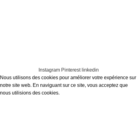
Clarissa Vasté artiste textile
Clarissa Vasté 2023 Créé par Clarissa
Vasté. Toutes les œuvres d'art et images d'œuvres d'art sont la
propriété exclusive de Clarissa Vasté et ne peuvent être reproduites ou
utilisées à des fins lucratives ou non, sans l'autorisation et la mention
de l'artiste.
Mentions légales
.
Confidentialité
.
Contact
.
Conditions
générales de vente
Instagram
Pinterest
linkedin
Nous utilisons des cookies pour améliorer votre expérience sur
notre site web. En naviguant sur ce site, vous acceptez que
nous utilisions des cookies.
Accepter