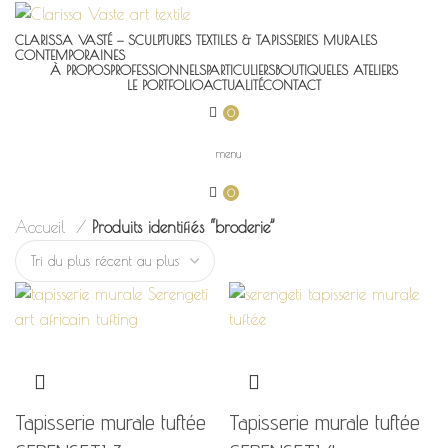
CLARISSA VASTÉ — SCULPTURES TEXTILES & TAPISSERIES MURALES
CONTEMPORAINES
À PROPOS
PROFESSIONNELS
PARTICULIERS
BOUTIQUE
LES ATELIERS
LE PORTFOLIO
ACTUALITÉ
CONTACT
0
menu
0
Accueil
Produits identifiés “broderie”
Tapisserie murale tuftée
Tapisserie murale tuftée