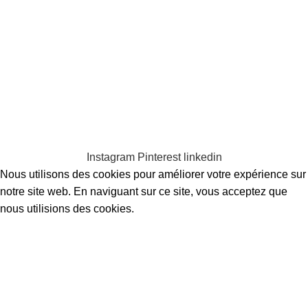
Clarissa Vasté artiste textile
Clarissa Vasté 2023 Créé par Clarissa
Vasté. Toutes les œuvres d'art et images d'œuvres d'art sont la
propriété exclusive de Clarissa Vasté et ne peuvent être reproduites ou
utilisées à des fins lucratives ou non, sans l'autorisation et la mention
de l'artiste.
Mentions légales
.
Confidentialité
.
Contact
.
Conditions
générales de vente
Instagram
Pinterest
linkedin
Nous utilisons des cookies pour améliorer votre expérience sur
notre site web. En naviguant sur ce site, vous acceptez que
nous utilisions des cookies.
Accepter