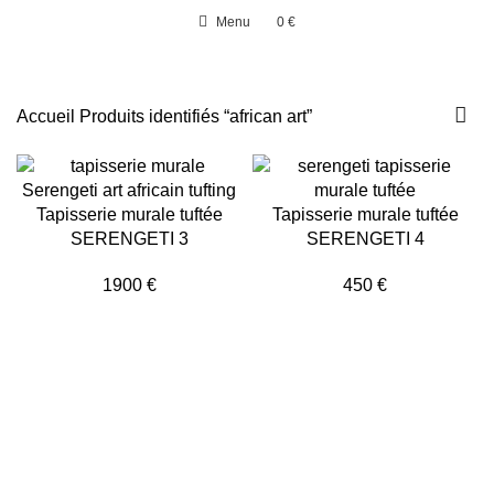
Menu
0
€
0
élément
Accueil
Produits identifiés “african art”
Tapisserie murale tuftée
Tapisserie murale tuftée
SERENGETI 3
SERENGETI 4
1900
€
450
€