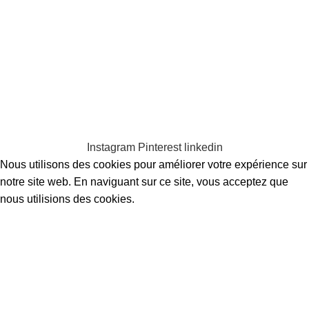
Clarissa Vasté artiste textile
Clarissa Vasté 2023 Créé par Clarissa
Vasté. Toutes les œuvres d'art et images d'œuvres d'art sont la
propriété exclusive de Clarissa Vasté et ne peuvent être reproduites ou
utilisées à des fins lucratives ou non, sans l'autorisation et la mention
de l'artiste.
Mentions légales
.
Confidentialité
.
Contact
.
Conditions
générales de vente
Instagram
Pinterest
linkedin
Nous utilisons des cookies pour améliorer votre expérience sur
notre site web. En naviguant sur ce site, vous acceptez que
nous utilisions des cookies.
Accepter