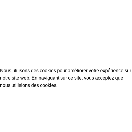
Clarissa Vasté artiste textile
Clarissa Vasté 2023 Créé par Clarissa
Vasté. Toutes les œuvres d'art et images d'œuvres d'art sont la
propriété exclusive de Clarissa Vasté et ne peuvent être reproduites ou
utilisées à des fins lucratives ou non, sans l'autorisation et la mention
de l'artiste.
Mentions légales
.
Confidentialité
.
Contact
.
Conditions
générales de vente
Nous utilisons des cookies pour améliorer votre expérience sur
notre site web. En naviguant sur ce site, vous acceptez que
nous utilisions des cookies.
Accepter