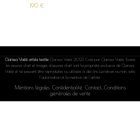
190
€
Clarissa Vasté artiste textile
Clarissa Vasté 2023 Créé par Clarissa Vasté. Toutes
les œuvres d'art et images d'œuvres d'art sont la propriété exclusive de Clarissa
Vasté et ne peuvent être reproduites ou utilisées à des fins lucratives ou non, sans
l'autorisation et la mention de l'artiste.
Mentions légales
.
Confidentialité
.
Contact
.
Conditions
générales de vente